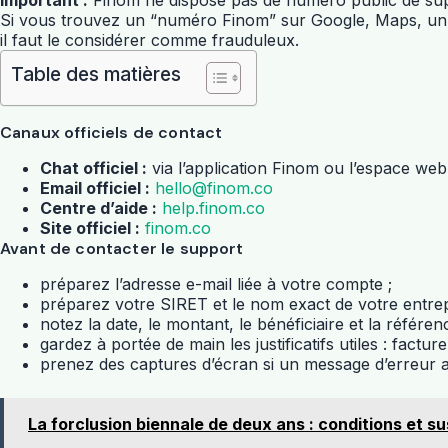
Important :
Finom ne dispose pas de numéro public de su
Si vous trouvez un “numéro Finom” sur Google, Maps, un a
il faut le considérer comme frauduleux.
Table des matières
Canaux officiels de contact
Chat officiel :
via l’application Finom ou l’espace we
Email officiel :
hello@finom.co
Centre d’aide :
help.finom.co
Site officiel :
finom.co
Avant de contacter le support
préparez l’adresse e-mail liée à votre compte ;
préparez votre SIRET et le nom exact de votre entrepr
notez la date, le montant, le bénéficiaire et la référe
gardez à portée de main les justificatifs utiles : facture
prenez des captures d’écran si un message d’erreur a
La forclusion biennale de deux ans : conditions et 