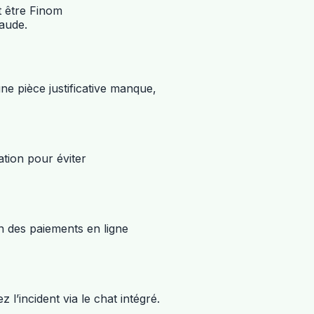
t être Finom
raude.
une pièce justificative manque,
ration pour éviter
on des paiements en ligne
 l’incident via le chat intégré.