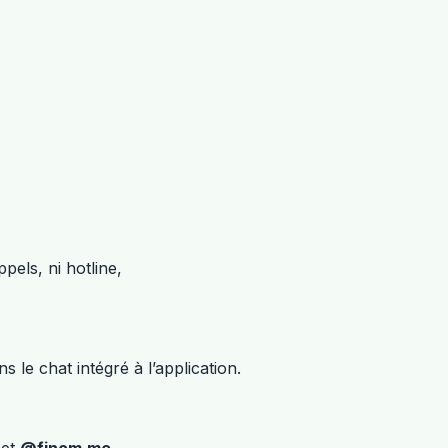
pels, ni hotline,
s le chat intégré à l’application.
et
@finom.me
.