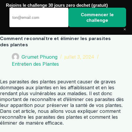
Passer
Rejoins le challenge 30 jours zero dechet (gratuit)
au
Amoxis
contenu
Commencer le
challenge
×
Comment reconnaître et éliminer les parasites
des plantes
Grumet Phuong
juillet 3, 2024
Entretien des Plantes
Les parasites des plantes peuvent causer de graves
dommages aux plantes en les affaiblissant et en les
rendant plus vulnérables aux maladies. Il est donc
important de reconnaître et d’éliminer ces parasites dès
leur apparition pour préserver la santé de vos plantes.
Dans cet article, nous allons vous expliquer comment
reconnaître les parasites des plantes et comment les
éliminer de manière efficace.