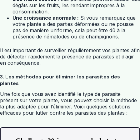
dégâts sur les fruits, les rendant impropres à la
consommation.
Une croissance anormale :
Si vous remarquez que
votre plante a des parties déformées ou ne pousse
pas de manière uniforme, cela peut être dû à la
présence de nématodes ou de champignons.
Il est important de surveiller régulièrement vos plantes afin
de détecter rapidement la présence de parasites et d’agir
en conséquence.
3. Les méthodes pour éliminer les parasites des
plantes
Une fois que vous avez identifié le type de parasite
présent sur votre plante, vous pouvez choisir la méthode
la plus adaptée pour l’éliminer. Voici quelques solutions
efficaces pour lutter contre les parasites des plantes :