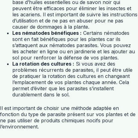
base d’huiles essentielles ou de savon noir qui
peuvent être efficaces pour éliminer les insectes et
les acariens. Il est important de suivre les instructions
d’utilisation et de ne pas en abuser pour ne pas
causer de dommages à la plante.
Les nématodes bénéfiques :
Certains nématodes
sont en fait bénéfiques pour les plantes car ils
s’attaquent aux nématodes parasites. Vous pouvez
les acheter en ligne ou en jardinerie et les ajouter au
sol pour renforcer la défense de vos plantes.
La rotation des cultures :
Si vous avez des
problèmes récurrents de parasites, il peut être utile
de pratiquer la rotation des cultures en changeant
l’emplacement de vos plantes chaque année. Cela
permet d’éviter que les parasites s’installent
durablement dans le sol.
Il est important de choisir une méthode adaptée en
fonction du type de parasite présent sur vos plantes et de
ne pas utiliser de produits chimiques nocifs pour
l’environnement.