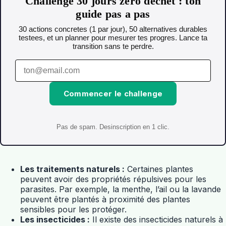
Challenge 30 jours zero dechet : ton
guide pas a pas
30 actions concretes (1 par jour), 50 alternatives durables
testees, et un planner pour mesurer tes progres. Lance ta
transition sans te perdre.
Commencer le challenge
Pas de spam. Desinscription en 1 clic.
Les traitements naturels :
Certaines plantes
peuvent avoir des propriétés répulsives pour les
parasites. Par exemple, la menthe, l’ail ou la lavande
peuvent être plantés à proximité des plantes
sensibles pour les protéger.
Les insecticides :
Il existe des insecticides naturels à