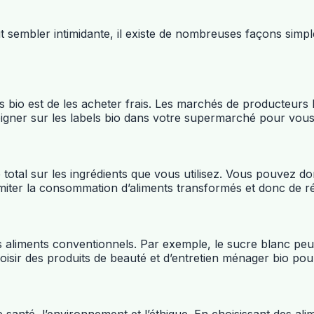
eut sembler intimidante, il existe de nombreuses façons sim
bio est de les acheter frais. Les marchés de producteurs l
ner sur les labels bio dans votre supermarché pour vous as
tal sur les ingrédients que vous utilisez. Vous pouvez donc
miter la consommation d’aliments transformés et donc de réd
s aliments conventionnels. Par exemple, le sucre blanc peut
sir des produits de beauté et d’entretien ménager bio pour 
anté, l’environnement et l’éthique. En choisissant des alim