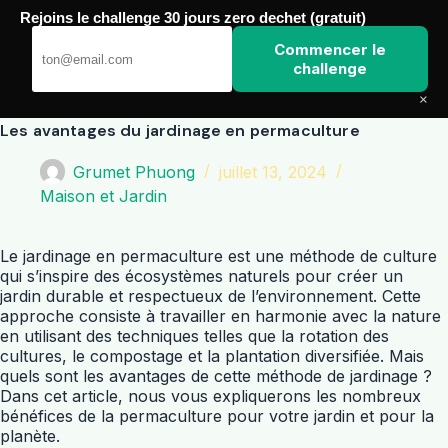
Passer
Rejoins le challenge 30 jours zero dechet (gratuit)
au
Amoxis
contenu
Commencer le
challenge
×
Les avantages du jardinage en permaculture
Grumet Phuong
juillet 13, 2024
Maison et Jardin
Le jardinage en permaculture est une méthode de culture
qui s’inspire des écosystèmes naturels pour créer un
jardin durable et respectueux de l’environnement. Cette
approche consiste à travailler en harmonie avec la nature
en utilisant des techniques telles que la rotation des
cultures, le compostage et la plantation diversifiée. Mais
quels sont les avantages de cette méthode de jardinage ?
Dans cet article, nous vous expliquerons les nombreux
bénéfices de la permaculture pour votre jardin et pour la
planète.