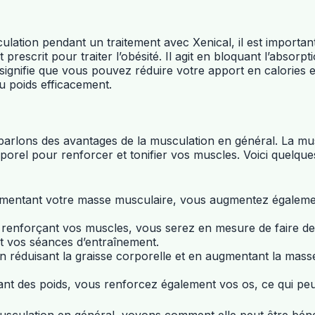
sculation pendant un traitement avec Xenical, il est import
escrit pour traiter l’obésité. Il agit en bloquant l’absorpt
 signifie que vous pouvez réduire votre apport en calories
u poids efficacement.
lons des avantages de la musculation en général. La muscul
orel pour renforcer et tonifier vos muscles. Voici quelqu
entant votre masse musculaire, vous augmentez également 
 renforçant vos muscles, vous serez en mesure de faire des
nt vos séances d’entraînement.
en réduisant la graisse corporelle et en augmentant la mas
ant des poids, vous renforcez également vos os, ce qui peu
usculation en général, voyons comment elle peut être béné