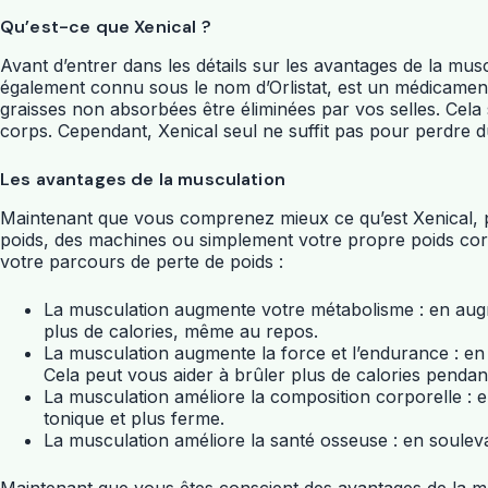
Qu’est-ce que Xenical ?
Avant d’entrer dans les détails sur les avantages de la mu
également connu sous le nom d’Orlistat, est un médicament pr
graisses non absorbées être éliminées par vos selles. Cela
corps. Cependant, Xenical seul ne suffit pas pour perdre d
Les avantages de la musculation
Maintenant que vous comprenez mieux ce qu’est Xenical, par
poids, des machines ou simplement votre propre poids corp
votre parcours de perte de poids :
La musculation augmente votre métabolisme : en augm
plus de calories, même au repos.
La musculation augmente la force et l’endurance : en
Cela peut vous aider à brûler plus de calories penda
La musculation améliore la composition corporelle : 
tonique et plus ferme.
La musculation améliore la santé osseuse : en soulev
Maintenant que vous êtes conscient des avantages de la m